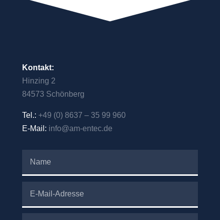
Kontakt:
Hinzing 2
84573 Schönberg
Tel.:
+49 (0) 8637 – 35 99 960
E-Mail:
info@am-entec.de