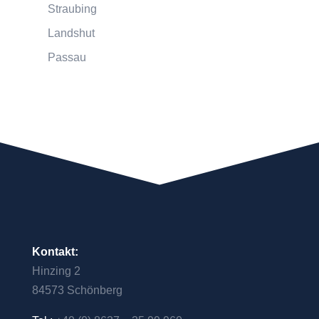
Straubing
Landshut
Passau
Kontakt:
Hinzing 2
84573 Schönberg