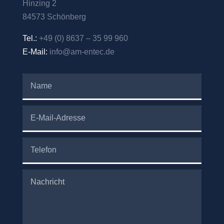
Hinzing 2
84573 Schönberg
Tel.:
+49 (0) 8637 – 35 99 960
E-Mail:
info@am-entec.de