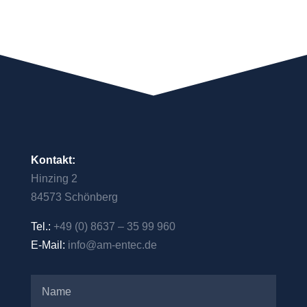
Kontakt:
Hinzing 2
84573 Schönberg
Tel.:
+49 (0) 8637 – 35 99 960
E-Mail:
info@am-entec.de