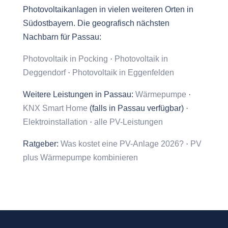
Photovoltaikanlagen in vielen weiteren Orten in
Südostbayern. Die geografisch nächsten
Nachbarn für Passau:
Photovoltaik in Pocking
·
Photovoltaik in
Deggendorf
·
Photovoltaik in Eggenfelden
Weitere Leistungen in Passau:
Wärmepumpe
·
KNX Smart Home
(falls in Passau verfügbar) ·
Elektroinstallation
·
alle PV-Leistungen
Ratgeber:
Was kostet eine PV-Anlage 2026?
·
PV
plus Wärmepumpe kombinieren