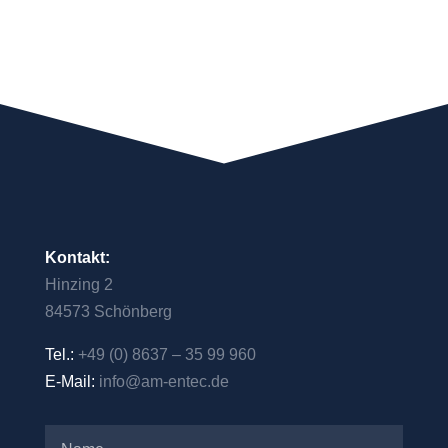
Kontakt:
Hinzing 2
84573 Schönberg
Tel.:
+49 (0) 8637 – 35 99 960
E-Mail:
info@am-entec.de